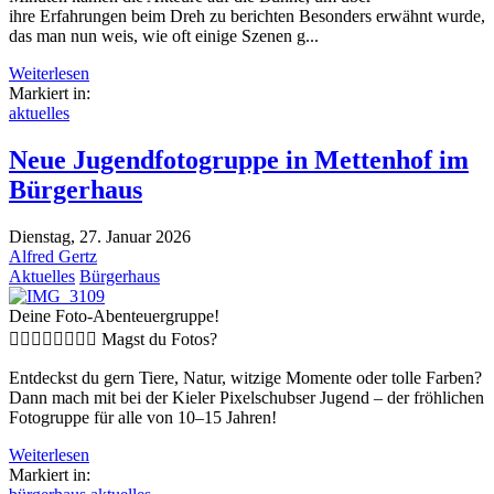
ihre Erfahrungen beim Dreh zu berichten Besonders erwähnt wurde,
das man nun weis, wie oft einige Szenen g...
Weiterlesen
Markiert in:
aktuelles
Neue Jugendfotogruppe in Mettenhof im
Bürgerhaus
Dienstag, 27. Januar 2026
Alfred Gertz
Aktuelles
Bürgerhaus
Deine Foto-Abenteuergruppe!
􊺑􊺘􊺓􊺚􊺔􊺛􊺕􊺙 Magst du Fotos?
Entdeckst du gern Tiere, Natur, witzige Momente oder tolle Farben?
Dann mach mit bei der Kieler Pixelschubser Jugend – der fröhlichen
Fotogruppe für alle von 10–15 Jahren!
Weiterlesen
Markiert in: