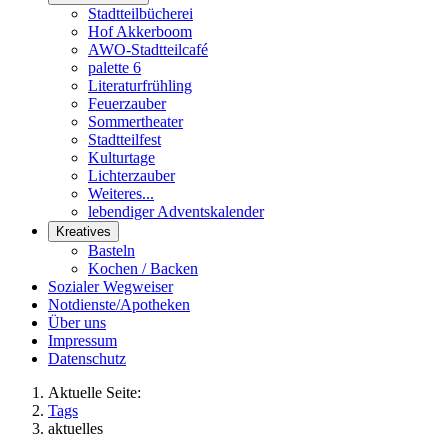
Stadtteilbücherei
Hof Akkerboom
AWO-Stadtteilcafé
palette 6
Literaturfrühling
Feuerzauber
Sommertheater
Stadtteilfest
Kulturtage
Lichterzauber
Weiteres...
lebendiger Adventskalender
Kreatives
Basteln
Kochen / Backen
Sozialer Wegweiser
Notdienste/Apotheken
Über uns
Impressum
Datenschutz
Aktuelle Seite:
Tags
aktuelles