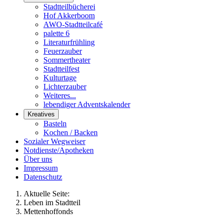
Stadtteilbücherei
Hof Akkerboom
AWO-Stadtteilcafé
palette 6
Literaturfrühling
Feuerzauber
Sommertheater
Stadtteilfest
Kulturtage
Lichterzauber
Weiteres...
lebendiger Adventskalender
Kreatives
Basteln
Kochen / Backen
Sozialer Wegweiser
Notdienste/Apotheken
Über uns
Impressum
Datenschutz
Aktuelle Seite:
Leben im Stadtteil
Mettenhoffonds