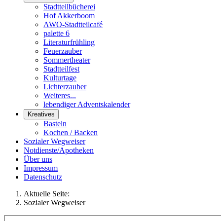
Stadtteilbücherei
Hof Akkerboom
AWO-Stadtteilcafé
palette 6
Literaturfrühling
Feuerzauber
Sommertheater
Stadtteilfest
Kulturtage
Lichterzauber
Weiteres...
lebendiger Adventskalender
Kreatives
Basteln
Kochen / Backen
Sozialer Wegweiser
Notdienste/Apotheken
Über uns
Impressum
Datenschutz
Aktuelle Seite:
Sozialer Wegweiser