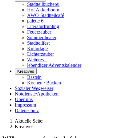
Stadtteilbücherei
Hof Akkerboom
AWO-Stadtteilcafé
palette 6
Literaturfrühling
Feuerzauber
Sommertheater
Stadtteilfest
Kulturtage
Lichterzauber
Weiteres...
lebendiger Adventskalender
Kreatives
Basteln
Kochen / Backen
Sozialer Wegweiser
Notdienste/Apotheken
Über uns
Impressum
Datenschutz
Aktuelle Seite:
Kreatives