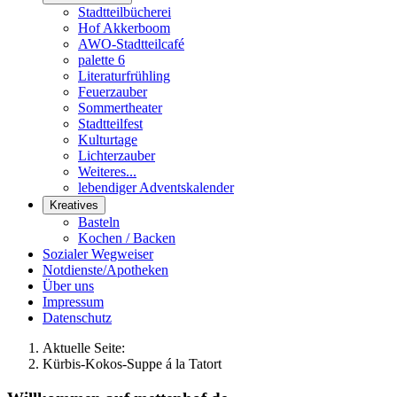
Stadtteilbücherei
Hof Akkerboom
AWO-Stadtteilcafé
palette 6
Literaturfrühling
Feuerzauber
Sommertheater
Stadtteilfest
Kulturtage
Lichterzauber
Weiteres...
lebendiger Adventskalender
Kreatives
Basteln
Kochen / Backen
Sozialer Wegweiser
Notdienste/Apotheken
Über uns
Impressum
Datenschutz
Aktuelle Seite:
Kürbis-Kokos-Suppe á la Tatort