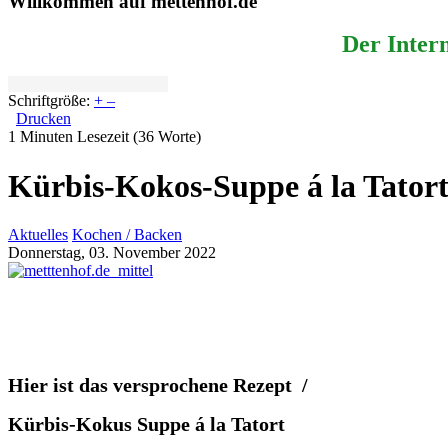
Willkommen auf mettenhof.de
Der Intern
Schriftgröße:
+
–
Drucken
1 Minuten Lesezeit
(36 Worte)
Kürbis-Kokos-Suppe á la Tator
Aktuelles
Kochen / Backen
Donnerstag, 03. November 2022
Hier ist das versprochene Rezept /
Kürbis-Kokus Suppe á la Tatort