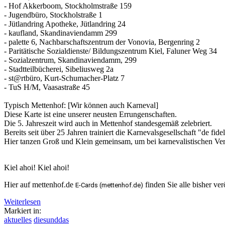
- Hof Akkerboom, Stockholmstraße 159
- Jugendbüro, Stockholstraße 1
- Jütlandring Apotheke, Jütlandring 24
- kaufland, Skandinaviendamm 299
- palette 6, Nachbarschaftszentrum der Vonovia, Bergenring 2
- Paritätische Sozialdienste/ Bildungszentrum Kiel, Faluner Weg 34
- Sozialzentrum, Skandinaviendamm, 299
- Stadtteilbücherei, Sibeliusweg 2a
- st@rtbüro, Kurt-Schumacher-Platz 7
- TuS H/M, Vaasastraße 45
Typisch Mettenhof: [Wir können auch Karneval]
Diese Karte ist eine unserer neusten Errungenschaften.
Die 5. Jahreszeit wird auch in Mettenhof standesgemäß zelebriert.
Bereits seit über 25 Jahren trainiert die Karnevalsgesellschaft "de fide
Hier tanzen Groß und Klein gemeinsam, um bei karnevalistischen Ver
Kiel ahoi! Kiel ahoi!
Hier auf mettenhof.de
finden Sie alle bisher ve
E-Cards (mettenhof.de)
Weiterlesen
Markiert in:
aktuelles
diesunddas