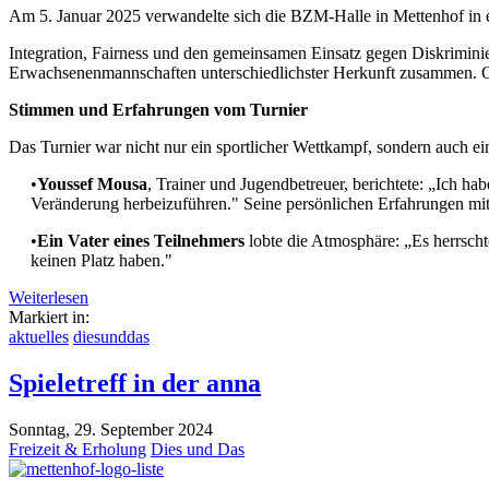
Am 5. Januar 2025 verwandelte sich die BZM-Halle in Mettenhof in 
Integration, Fairness und den gemeinsamen Einsatz gegen Diskrimin
Erwachsenenmannschaften unterschiedlichster Herkunft zusammen. Org
Stimmen und Erfahrungen vom Turnier
Das Turnier war nicht nur ein sportlicher Wettkampf, sondern auch e
•
Youssef Mousa
, Trainer und Jugendbetreuer, berichtete: „Ich ha
Veränderung herbeizuführen." Seine persönlichen Erfahrungen mit 
•
Ein Vater eines Teilnehmers
lobte die Atmosphäre: „Es herrsch
keinen Platz haben."
Weiterlesen
Markiert in:
aktuelles
diesunddas
Spieletreff in der anna
Sonntag, 29. September 2024
Freizeit & Erholung
Dies und Das