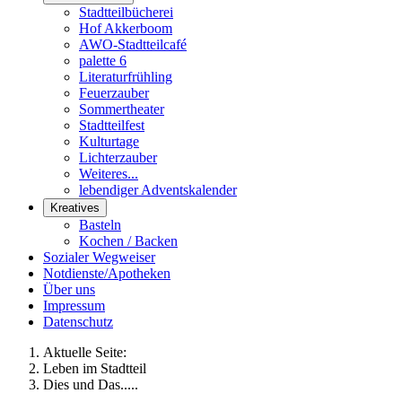
Stadtteilbücherei
Hof Akkerboom
AWO-Stadtteilcafé
palette 6
Literaturfrühling
Feuerzauber
Sommertheater
Stadtteilfest
Kulturtage
Lichterzauber
Weiteres...
lebendiger Adventskalender
Kreatives
Basteln
Kochen / Backen
Sozialer Wegweiser
Notdienste/Apotheken
Über uns
Impressum
Datenschutz
Aktuelle Seite:
Leben im Stadtteil
Dies und Das.....