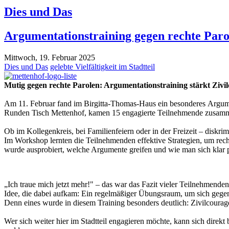
Dies und Das
Argumentationstraining gegen rechte Paro
Mittwoch, 19. Februar 2025
Dies und Das
gelebte Vielfältigkeit im Stadtteil
Mutig gegen rechte Parolen: Argumentationstraining stärkt Zivi
Am 11. Februar fand im Birgitta-Thomas-Haus ein besonderes Argumen
Runden Tisch Mettenhof, kamen 15 engagierte Teilnehmende zusammen, 
Ob im Kollegenkreis, bei Familienfeiern oder in der Freizeit – dis
Im Workshop lernten die Teilnehmenden effektive Strategien, um rech
wurde ausprobiert, welche Argumente greifen und wie man sich klar p
„Ich traue mich jetzt mehr!" – das war das Fazit vieler Teilnehmende
Idee, die dabei aufkam: Ein regelmäßiger Übungsraum, um sich gegens
Denn eines wurde in diesem Training besonders deutlich: Zivilcourage i
Wer sich weiter hier im Stadtteil engagieren möchte, kann sich direk