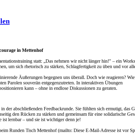
len
lcourage in Mettenhof
tationstraining statt: „Das nehmen wir nicht länger hin!" – ein Work
um sich rhetorisch zu stärken, Schlagfertigkeit zu üben und vor allem
kriminierende Äußerungen begegnen uns überall. Doch wie reagieren? 
ten Parolen souverän entgegenzutreten. In interaktiven Übungen
ositionieren kann – ohne in endlose Diskussionen zu geraten.
n in der abschließenden Feedbackrunde. Sie fühlten sich ermutigt, das 
eitig den Rücken zu stärken und gemeinsam für eine solidarische Gese
st lernbar – und sie ist wichtiger denn je!
t beim Runden Tisch Mettenhof (mailto:
Diese E-Mail-Adresse ist vor Sp