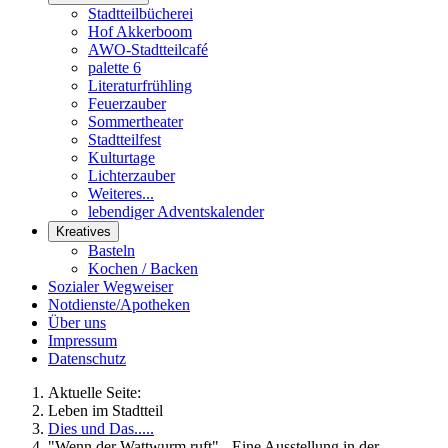
Stadtteilbücherei
Hof Akkerboom
AWO-Stadtteilcafé
palette 6
Literaturfrühling
Feuerzauber
Sommertheater
Stadtteilfest
Kulturtage
Lichterzauber
Weiteres...
lebendiger Adventskalender
Kreatives
Basteln
Kochen / Backen
Sozialer Wegweiser
Notdienste/Apotheken
Über uns
Impressum
Datenschutz
Aktuelle Seite:
Leben im Stadtteil
Dies und Das.....
"Wenn der Wattwurm ruft" - Eine Ausstellung in der