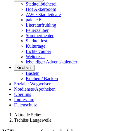
Stadtteilbücherei
Hof Akkerboom
AWO-Stadtteilcafé
palette 6
Literaturfrühling
Feuerzauber
Sommertheater
Stadtteilfest
Kulturtage
Lichterzauber
Weiteres...
lebendiger Adventskalender
Kreatives
Basteln
Kochen / Backen
Sozialer Wegweiser
Notdienste/Apotheken
Über uns
Impressum
Datenschutz
Aktuelle Seite:
Tschüss Langeweile