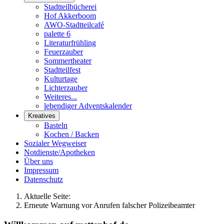
Stadtteilbücherei
Hof Akkerboom
AWO-Stadtteilcafé
palette 6
Literaturfrühling
Feuerzauber
Sommertheater
Stadtteilfest
Kulturtage
Lichterzauber
Weiteres...
lebendiger Adventskalender
Kreatives
Basteln
Kochen / Backen
Sozialer Wegweiser
Notdienste/Apotheken
Über uns
Impressum
Datenschutz
Aktuelle Seite:
Erneute Warnung vor Anrufen falscher Polizeibeamter