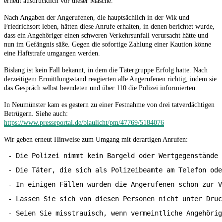
erneut ausdrücklich vor dieser Masche.
Nach Angaben der Angerufenen, die hauptsächlich in der Wik und
Friedrichsort leben, hätten diese Anrufe erhalten, in denen berichtet wurde,
dass ein Angehöriger einen schweren Verkehrsunfall verursacht hätte und
nun im Gefängnis säße. Gegen die sofortige Zahlung einer Kaution könne
eine Haftstrafe umgangen werden.
Bislang ist kein Fall bekannt, in dem die Tätergruppe Erfolg hatte. Nach
derzeitigem Ermittlungsstand reagierten alle Angerufenen richtig, indem sie
das Gespräch selbst beendeten und über 110 die Polizei informierten.
In Neumünster kam es gestern zu einer Festnahme von drei tatverdächtigen
Betrügern. Siehe auch:
https://www.presseportal.de/blaulicht/pm/47769/5184076
Wir geben erneut Hinweise zum Umgang mit derartigen Anrufen:
 - Die Polizei nimmt kein Bargeld oder Wertgegenstände 
 - Die Täter, die sich als Polizeibeamte am Telefon ode
 - In einigen Fällen wurden die Angerufenen schon zur V
 - Lassen Sie sich von diesen Personen nicht unter Druc
 - Seien Sie misstrauisch, wenn vermeintliche Angehörig