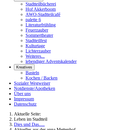
Stadtteilbücherei
Hof Akkerboom
AWO-Stadtteilcafé
palette 6
Literaturfrühling
Feuerzauber
Sommertheater
Stadtteilfest
Kulturtage
Lichterzauber
Weiteres...
lebendiger Adventskalender
Kreatives
Basteln
Kochen / Backen
Sozialer Wegweiser
Notdienste/Apotheken
Über uns
Impressum
Datenschutz
Aktuelle Seite:
Leben im Stadtteil
Dies und Das.....
Aktuelles aus der anna Mettenhof