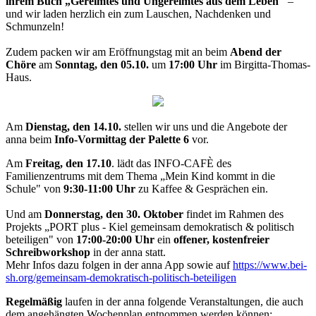
ihrem Buch „Gereimtes und Ungereimtes aus dem Leben"
–
und wir laden herzlich ein zum Lauschen, Nachdenken und
Schmunzeln!
Zudem packen wir am Eröffnungstag mit an beim
Abend der
Chöre
am
Sonntag, den 05.10.
um
17:00 Uhr
im Birgitta-Thomas-
Haus.
Am
Dienstag, den 14.10.
stellen wir uns und die Angebote der
anna beim
Info-Vormittag der Palette 6
vor.
Am
Freitag, den 17.10
. lädt das INFO-CAFÈ des
Familienzentrums mit dem Thema „Mein Kind kommt in die
Schule" von
9:30-11:00 Uhr
zu Kaffee & Gesprächen ein.
Und am
Donnerstag, den 30. Oktober
findet im Rahmen des
Projekts „PORT plus - Kiel gemeinsam demokratisch & politisch
beteiligen" von
17:00-20:00 Uhr
ein
offener, kostenfreier
Schreibworkshop
in der anna statt.
Mehr Infos dazu folgen in der anna App sowie auf
https://www.bei-
sh.org/gemeinsam-demokratisch-politisch-beteiligen
Regelmäßig
laufen in der anna folgende Veranstaltungen, die auch
dem
angehängten Wochenplan
entnommen werden können: