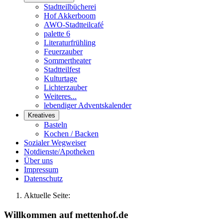
Stadtteilbücherei
Hof Akkerboom
AWO-Stadtteilcafé
palette 6
Literaturfrühling
Feuerzauber
Sommertheater
Stadtteilfest
Kulturtage
Lichterzauber
Weiteres...
lebendiger Adventskalender
Kreatives
Basteln
Kochen / Backen
Sozialer Wegweiser
Notdienste/Apotheken
Über uns
Impressum
Datenschutz
Aktuelle Seite:
Willkommen auf mettenhof.de