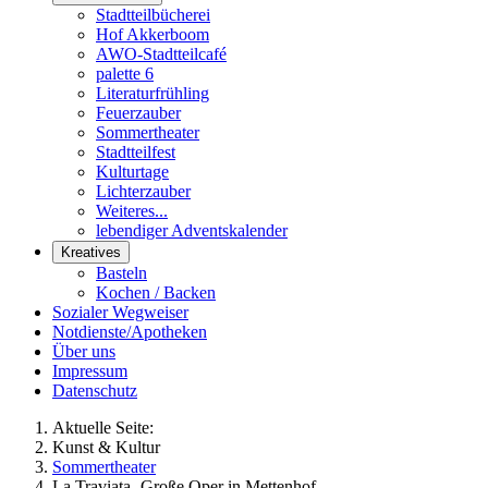
Stadtteilbücherei
Hof Akkerboom
AWO-Stadtteilcafé
palette 6
Literaturfrühling
Feuerzauber
Sommertheater
Stadtteilfest
Kulturtage
Lichterzauber
Weiteres...
lebendiger Adventskalender
Kreatives
Basteln
Kochen / Backen
Sozialer Wegweiser
Notdienste/Apotheken
Über uns
Impressum
Datenschutz
Aktuelle Seite:
Kunst & Kultur
Sommertheater
La Traviata- Große Oper in Mettenhof