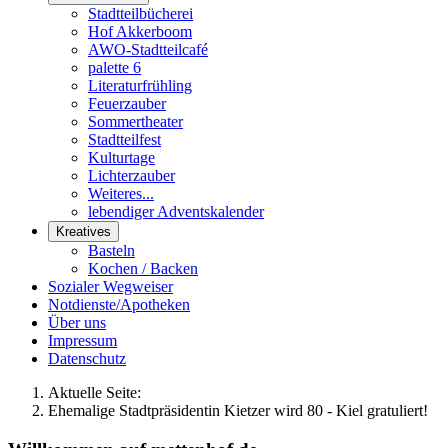
Stadtteilbücherei
Hof Akkerboom
AWO-Stadtteilcafé
palette 6
Literaturfrühling
Feuerzauber
Sommertheater
Stadtteilfest
Kulturtage
Lichterzauber
Weiteres...
lebendiger Adventskalender
Kreatives
Basteln
Kochen / Backen
Sozialer Wegweiser
Notdienste/Apotheken
Über uns
Impressum
Datenschutz
Aktuelle Seite:
Ehemalige Stadtpräsidentin Kietzer wird 80 - Kiel gratuliert!