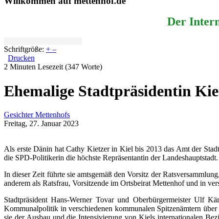
Willkommen auf mettenhof.de
Der Intern
Schriftgröße:
+
–
Drucken
2 Minuten Lesezeit
(347 Worte)
Ehemalige Stadtpräsidentin Kietz
Gesichter Mettenhofs
Freitag, 27. Januar 2023
Als erste Dänin hat Cathy Kietzer in Kiel bis 2013 das Amt der Stadt
die SPD-Politikerin die höchste Repräsentantin der Landeshauptstadt. 
In dieser Zeit führte sie amtsgemäß den Vorsitz der Ratsversammlung
anderem als Ratsfrau, Vorsitzende im Ortsbeirat Mettenhof und in ver
Stadtpräsident Hans-Werner Tovar und Oberbürgermeister Ulf Kämpf
Kommunalpolitik in verschiedenen kommunalen Spitzenämtern über vie
sie der Ausbau und die Intensivierung von Kiels internationalen Bezi