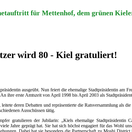
etauftritt für Mettenhof, dem grünen Kieler
er wird 80 - Kiel gratuliert!
präsidentin ausgeübt. Nun feiert die ehemalige Stadtpräsidentin am Fre
An ihre erste Amtszeit von April 1998 bis April 2003 als Stadtpräsident
, leitete deren Debatten und repräsentierte die Ratsversammlung als di
schiedenen Ausschüssen tätig.
er gratulieren der Jubilarin: „Kiels ehemalige Stadtpräsidentin Cat
le Jahre geprägt hat. Sie hat sich höchst engagiert für das Wohl un
ehungen. Dabei hat sie besonders die Partnerschaft zu Moshi District 