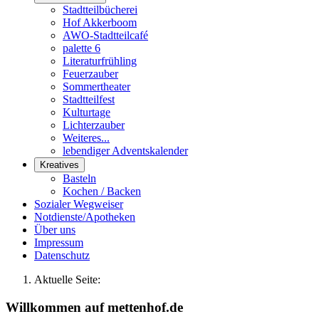
Stadtteilbücherei
Hof Akkerboom
AWO-Stadtteilcafé
palette 6
Literaturfrühling
Feuerzauber
Sommertheater
Stadtteilfest
Kulturtage
Lichterzauber
Weiteres...
lebendiger Adventskalender
Kreatives
Basteln
Kochen / Backen
Sozialer Wegweiser
Notdienste/Apotheken
Über uns
Impressum
Datenschutz
Aktuelle Seite:
Willkommen auf mettenhof.de