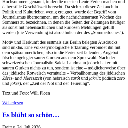
Hochsommers genannt, in der die meisten Leute Ferien machen und
daher stille Geschäftszeit herrscht. Da sich zu dieser Zeit auch in
Politik und Kulturleben wenig ereignet, wurde der Begriff vom
Journalismus übernommen, um die nachrichtenarmen Wochen des
Sommers zu bezeichnen, in denen die Seiten der Zeitungen häufiger
als sonst mit nebensächlichen und kuriosen Meldungen gefüllt
werden (die Verwendung ist also ähnlich der des „Sommerloches").
Motiv und Herkunft des erstmals aus Berlin belegten Ausdrucks
sind unklar. Eine volksetymologische Erklärung verbindet ihn mit
dem spätsommerlichen, also in die Ferienzeit fallenden, Angebot
frisch eingelegter saurer Gurken aus dem Spreewald. Nach der
schweizerischen Journalistin Salcia Landmann jedoch hat er mit
sauren Gurken nichts zu tun, sondern ist eine – möglicherweise über
das jiddische Rotwelsch vermittelte – Verballhornung des jiddischen
Zóres- und Jókresszeit
(von hebräisch
zarót
und
jakrút
; jiddisch
zoro
und
joker
), der „Zeit der Not und der Teuerung".
Text und Foto: Willi Ploen
Weiterlesen
Es blüht so schön…
Freitag, 24. Juli 2026