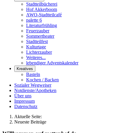
Stadtteilbücherei
Hof Akkerboom
AWO-Stadtteilcafé
palette 6
Literaturfrühling
Feuerzauber
Sommertheater
Stadtteilfest
Kulturtage
Lichterzauber
Weiteres...
lebendiger Adventskalender
Kreatives
Basteln
Kochen / Backen
Sozialer Wegweiser
Notdienste/Apotheken
Über uns
Impressum
Datenschutz
Aktuelle Seite:
Neueste Beiträge