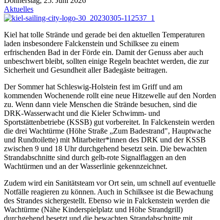
Donnerstag, 25. Juni 2026
Aktuelles
Kiel hat tolle Strände und gerade bei den aktuellen Temperaturen
laden insbesondere Falckenstein und Schilksee zu einem
erfrischenden Bad in der Förde ein. Damit der Genuss aber auch
unbeschwert bleibt, sollten einige Regeln beachtet werden, die zur
Sicherheit und Gesundheit aller Badegäste beitragen.
Der Sommer hat Schleswig-Holstein fest im Griff und am
kommenden Wochenende rollt eine neue Hitzewelle auf den Norden
zu. Wenn dann viele Menschen die Strände besuchen, sind die
DRK-Wasserwacht und die Kieler Schwimm- und
Sportstättenbetriebe (KSSB) gut vorbereitet. In Falckenstein werden
die drei Wachtürme (Höhe Straße „Zum Badestrand", Hauptwache
und Rundtoilette) mit Mitarbeiter*innen des DRK und der KSSB
zwischen 9 und 18 Uhr durchgehend besetzt sein. Die bewachten
Strandabschnitte sind durch gelb-rote Signalflaggen an den
Wachtürmen und an der Wasserlinie gekennzeichnet.
Zudem wird ein Sanitätsteam vor Ort sein, um schnell auf eventuelle
Notfälle reagieren zu können. Auch in Schilksee ist die Bewachung
des Strandes sichergestellt. Ebenso wie in Falckenstein werden die
Wachtürme (Nähe Kinderspielplatz und Höhe Strandgrill)
durchgehend besetzt und die bewachten Strandabschnitte mit