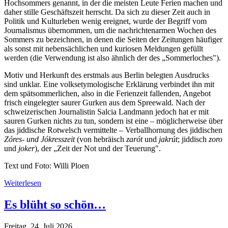
Hochsommers genannt, in der die meisten Leute Ferien machen und
daher stille Geschäftszeit herrscht. Da sich zu dieser Zeit auch in
Politik und Kulturleben wenig ereignet, wurde der Begriff vom
Journalismus übernommen, um die nachrichtenarmen Wochen des
Sommers zu bezeichnen, in denen die Seiten der Zeitungen häufiger
als sonst mit nebensächlichen und kuriosen Meldungen gefüllt
werden (die Verwendung ist also ähnlich der des „Sommerloches").
Motiv und Herkunft des erstmals aus Berlin belegten Ausdrucks
sind unklar. Eine volksetymologische Erklärung verbindet ihn mit
dem spätsommerlichen, also in die Ferienzeit fallenden, Angebot
frisch eingelegter saurer Gurken aus dem Spreewald. Nach der
schweizerischen Journalistin Salcia Landmann jedoch hat er mit
sauren Gurken nichts zu tun, sondern ist eine – möglicherweise über
das jiddische Rotwelsch vermittelte – Verballhornung des jiddischen
Zóres- und Jókresszeit
(von hebräisch
zarót
und
jakrút
; jiddisch
zoro
und
joker
), der „Zeit der Not und der Teuerung".
Text und Foto: Willi Ploen
Weiterlesen
Es blüht so schön…
Freitag, 24. Juli 2026