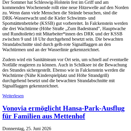
Der Sommer hat Schleswig-Holstein fest im Griff und am
kommenden Wochenende rollt eine neue Hitzewelle auf den Norden
zu. Wenn dann viele Menschen die Strände besuchen, sind die
DRK-Wasserwacht und die Kieler Schwimm- und
Sportstättenbetriebe (KSSB) gut vorbereitet. In Falckenstein werden
die drei Wachtürme (Höhe Straße „Zum Badestrand", Hauptwache
und Rundtoilette) mit Mitarbeiter*innen des DRK und der KSSB
zwischen 9 und 18 Uhr durchgehend besetzt sein. Die bewachten
Strandabschnitte sind durch gelb-rote Signalflaggen an den
Wachtürmen und an der Wasserlinie gekennzeichnet.
Zudem wird ein Sanitätsteam vor Ort sein, um schnell auf eventuelle
Notfälle reagieren zu können. Auch in Schilksee ist die Bewachung
des Strandes sichergestellt. Ebenso wie in Falckenstein werden die
Wachtürme (Nähe Kinderspielplatz und Höhe Strandgrill)
durchgehend besetzt und die bewachten Strandabschnitte mit
Signalflaggen gekennzeichnet.
Weiterlesen
Vonovia ermöglicht Hansa-Park-Ausflug
für Familien aus Mettenhof
Donnerstag, 25. Juni 2026