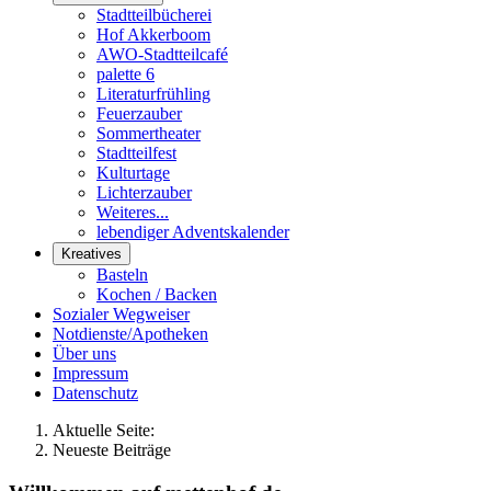
Stadtteilbücherei
Hof Akkerboom
AWO-Stadtteilcafé
palette 6
Literaturfrühling
Feuerzauber
Sommertheater
Stadtteilfest
Kulturtage
Lichterzauber
Weiteres...
lebendiger Adventskalender
Kreatives
Basteln
Kochen / Backen
Sozialer Wegweiser
Notdienste/Apotheken
Über uns
Impressum
Datenschutz
Aktuelle Seite:
Neueste Beiträge