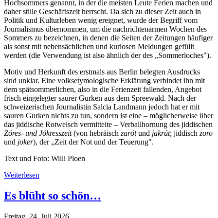
Hochsommers genannt, in der die meisten Leute Ferien machen und
daher stille Geschäftszeit herrscht. Da sich zu dieser Zeit auch in
Politik und Kulturleben wenig ereignet, wurde der Begriff vom
Journalismus übernommen, um die nachrichtenarmen Wochen des
Sommers zu bezeichnen, in denen die Seiten der Zeitungen häufiger
als sonst mit nebensächlichen und kuriosen Meldungen gefüllt
werden (die Verwendung ist also ähnlich der des „Sommerloches").
Motiv und Herkunft des erstmals aus Berlin belegten Ausdrucks
sind unklar. Eine volksetymologische Erklärung verbindet ihn mit
dem spätsommerlichen, also in die Ferienzeit fallenden, Angebot
frisch eingelegter saurer Gurken aus dem Spreewald. Nach der
schweizerischen Journalistin Salcia Landmann jedoch hat er mit
sauren Gurken nichts zu tun, sondern ist eine – möglicherweise über
das jiddische Rotwelsch vermittelte – Verballhornung des jiddischen
Zóres- und Jókresszeit
(von hebräisch
zarót
und
jakrút
; jiddisch
zoro
und
joker
), der „Zeit der Not und der Teuerung".
Text und Foto: Willi Ploen
Weiterlesen
Es blüht so schön…
Freitag, 24. Juli 2026