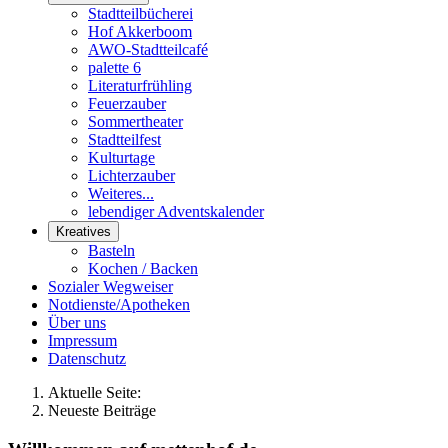
Stadtteilbücherei
Hof Akkerboom
AWO-Stadtteilcafé
palette 6
Literaturfrühling
Feuerzauber
Sommertheater
Stadtteilfest
Kulturtage
Lichterzauber
Weiteres...
lebendiger Adventskalender
Kreatives
Basteln
Kochen / Backen
Sozialer Wegweiser
Notdienste/Apotheken
Über uns
Impressum
Datenschutz
Aktuelle Seite:
Neueste Beiträge