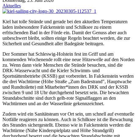
Donnerstag, 25. Juni 2026
Aktuelles
Kiel hat tolle Strände und gerade bei den aktuellen Temperaturen
laden insbesondere Falckenstein und Schilksee zu einem
erfrischenden Bad in der Förde ein. Damit der Genuss aber auch
unbeschwert bleibt, sollten einige Regeln beachtet werden, die zur
Sicherheit und Gesundheit aller Badegäste beitragen.
Der Sommer hat Schleswig-Holstein fest im Griff und am
kommenden Wochenende rollt eine neue Hitzewelle auf den Norden
zu. Wenn dann viele Menschen die Strände besuchen, sind die
DRK-Wasserwacht und die Kieler Schwimm- und
Sportstättenbetriebe (KSSB) gut vorbereitet. In Falckenstein werden
die drei Wachtürme (Höhe Straße „Zum Badestrand", Hauptwache
und Rundtoilette) mit Mitarbeiter*innen des DRK und der KSSB
zwischen 9 und 18 Uhr durchgehend besetzt sein. Die bewachten
Strandabschnitte sind durch gelb-rote Signalflaggen an den
Wachtürmen und an der Wasserlinie gekennzeichnet.
Zudem wird ein Sanitätsteam vor Ort sein, um schnell auf eventuelle
Notfälle reagieren zu können. Auch in Schilksee ist die Bewachung
des Strandes sichergestellt. Ebenso wie in Falckenstein werden die
Wachtürme (Nähe Kinderspielplatz und Höhe Strandgrill)
durchgehend besetzt und die bewachten Strandabschnitte mit